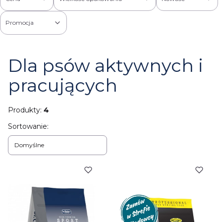
Promocja
Koniec filtrów
Dla psów aktywnych i
pracujących
Produkty:
4
Lista produktów
Sortowanie:
Domyślne