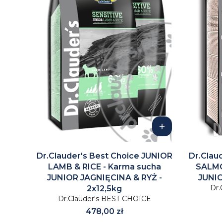
Dr.Clauder's Best Choice JUNIOR
Dr.Clau
LAMB & RICE - Karma sucha
SALMO
JUNIOR JAGNIĘCINA & RYŻ -
JUNIO
Dr.
2x12,5kg
Dr.Clauder's BEST CHOICE
Cena
478,00 zł