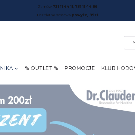
Zamów
731 11 44 11, 731 11 44 66
Bezpłatna dostawa
powyżej 99zł
NIKA
% OUTLET %
PROMOCJE
KLUB HOD