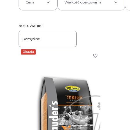
Cena
Wielkość opakowania
Koniec filtrów
Lista produktów
Sortowanie:
Domyślne
Okazja