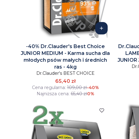
-40% Dr.Clauder's Best Choice
Dr.Clau
JUNIOR MEDIUM - Karma sucha dla
LAMB
młodych psów małych i średnich
JUNIOR 
Dr.
ras - 4kg
Dr.Clauder's BEST CHOICE
65,40 zł
Cena regularna:
109,00 zł
-40%
Najniższa cena:
65,40 zł
0%