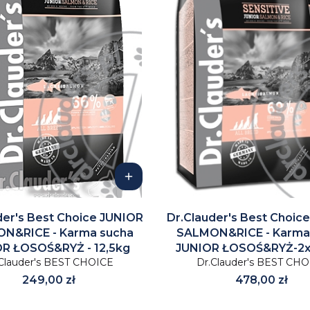
der's Best Choice JUNIOR
Dr.Clauder's Best Choic
N&RICE - Karma sucha
SALMON&RICE - Karma
R ŁOSOŚ&RYŻ - 12,5kg
JUNIOR ŁOSOŚ&RYŻ-2x
Clauder's BEST CHOICE
Dr.Clauder's BEST CH
Cena
Cena
249,00 zł
478,00 zł