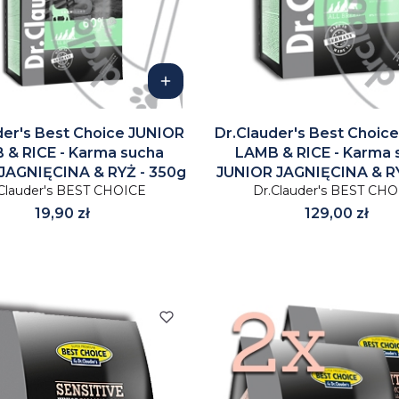
der's Best Choice JUNIOR
Dr.Clauder's Best Choic
 & RICE - Karma sucha
LAMB & RICE - Karma 
JAGNIĘCINA & RYŻ - 350g
JUNIOR JAGNIĘCINA & RY
Clauder's BEST CHOICE
Dr.Clauder's BEST CH
Cena
Cena
19,90 zł
129,00 zł