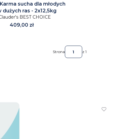
 Karma sucha dla młodych
 dużych ras - 2x12,5kg
Clauder's BEST CHOICE
Cena
409,00 zł
Strona
z 1