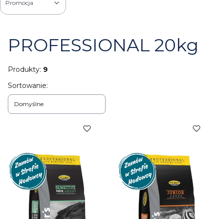
Promocja
Koniec filtrów
PROFESSIONAL 20kg
Produkty:
9
Lista produktów
Sortowanie:
Domyślne