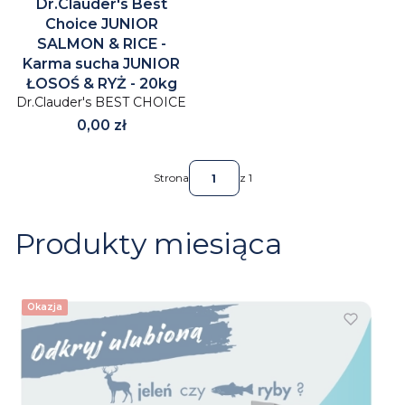
Dr.Clauder's Best
Choice JUNIOR
SALMON & RICE -
Karma sucha JUNIOR
ŁOSOŚ & RYŻ - 20kg
Dr.Clauder's BEST CHOICE
Cena
0,00 zł
Strona
z 1
Produkty miesiąca
Okazja