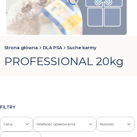
Naciśnij Enter lub spację, aby otworzyć stronę.
Naciśnij Enter lub spację, aby otworzyć stronę.
Naciśnij Enter lub spację, aby otworzyć stronę.
Naciśnij Enter lub spację, aby otworzyć stronę.
Strona główna
DLA PSA
Suche karmy
PROFESSIONAL 20kg
FILTRY
Cena
Wielkość opakowania
Nowość