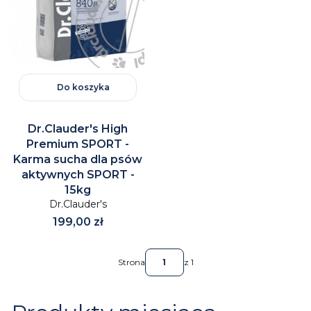
Do koszyka
Dr.Clauder's High
Premium SPORT -
Karma sucha dla psów
aktywnych SPORT -
15kg
Dr.Clauder's
Cena
199,00 zł
Strona
z 1