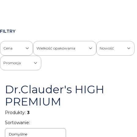
FILTRY
Cena
Wielkość opakowania
Nowość
Promocja
Koniec filtrów
Dr.Clauder's HIGH
PREMIUM
Produkty:
3
Lista produktów
Sortowanie:
Domyślne