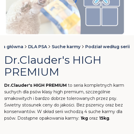
Naciśnij Enter lub spację, aby otworzyć stronę.
Naciśnij Enter lub spację, aby otworzyć stronę.
Naciśnij Enter lub spację, aby otworzyć stronę.
Naciśnij Enter lub spację, aby otworzyć stronę.
ona główna
DLA PSA
Suche karmy
Podział według serii
Dr.Clauder's HIGH
PREMIUM
Dr.Clauder's HIGH PREMIUM
to seria kompletnych karm
suchych dla psów klasy high premium, szczególnie
smakowitych i bardzo dobrze tolerowanych przez psy.
Świetny stosunek ceny do jakości. Bez pszenicy oraz bez
konserwantów. W skład serii wchodzą 4 suche karmy dla
psów. Dostępne opakowania karmy:
1kg
oraz
15kg
.