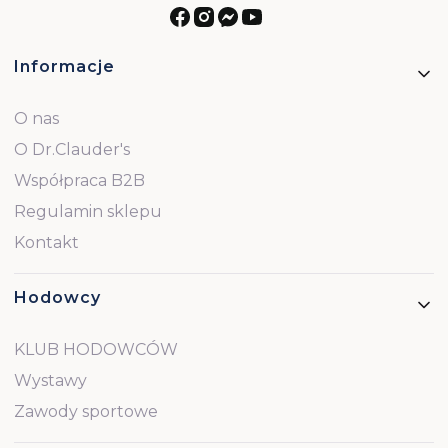
Linki w stopce
Informacje
O nas
O Dr.Clauder's
Współpraca B2B
Regulamin sklepu
Kontakt
Hodowcy
KLUB HODOWCÓW
Wystawy
Zawody sportowe