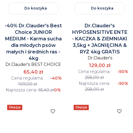
Do koszyka
Do koszyka
-40% Dr.Clauder's Best
Dr.Clauder's
Choice JUNIOR
HYPOSENSITIVE ENTE
MEDIUM - Karma sucha
- KACZKA & ZIEMNIAKI
dla młodych psów
3,5kg + JAGNIĘCINA &
małych i średnich ras -
RYŻ 4kg GRATIS
Dr.Clauder's
4kg
Dr.Clauder's BEST CHOICE
129,00 zł
Cena regularna:
-50%
65,40 zł
258,00 zł
Cena regularna:
-40%
Najniższa cena:
-50%
109,00 zł
258,00 zł
Najniższa cena:
65,40 zł
0%
Okazja
Okazja