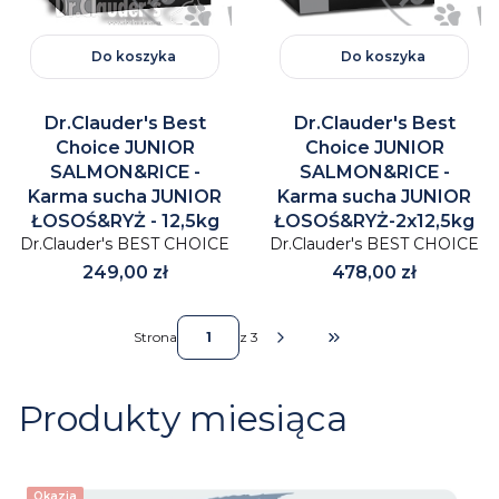
Do koszyka
Do koszyka
Dr.Clauder's Best
Dr.Clauder's Best
Choice JUNIOR
Choice JUNIOR
SALMON&RICE -
SALMON&RICE -
Karma sucha JUNIOR
Karma sucha JUNIOR
ŁOSOŚ&RYŻ - 12,5kg
ŁOSOŚ&RYŻ-2x12,5kg
Dr.Clauder's BEST CHOICE
Dr.Clauder's BEST CHOICE
Cena
Cena
249,00 zł
478,00 zł
Strona
z 3
Przejdź do ostatniej stro
Produkty miesiąca
Okazja