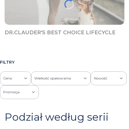
DR.CLAUDER'S BEST CHOICE LIFECYCLE
FILTRY
Cena
Wielkość opakowania
Nowość
Promocja
Koniec filtrów
Podział według serii