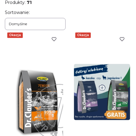
Produkty:
71
Lista produktów
Sortowanie:
Domyślne
Okazja
Okazja