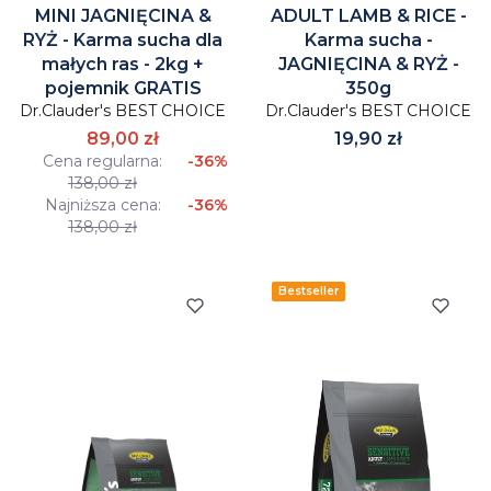
MINI JAGNIĘCINA &
ADULT LAMB & RICE -
RYŻ - Karma sucha dla
Karma sucha -
małych ras - 2kg +
JAGNIĘCINA & RYŻ -
pojemnik GRATIS
350g
Dr.Clauder's BEST CHOICE
Dr.Clauder's BEST CHOICE
Cena
89,00 zł
19,90 zł
Cena regularna:
-36%
138,00 zł
Najniższa cena:
-36%
138,00 zł
Bestseller