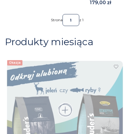
Cena
179,00 zł
Strona
z 1
Produkty miesiąca
Okazja