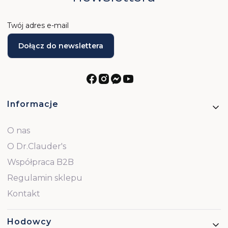
Twój adres e-mail
Dołącz do newslettera
Linki w stopce
Informacje
O nas
O Dr.Clauder's
Współpraca B2B
Regulamin sklepu
Kontakt
Hodowcy