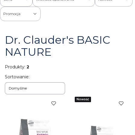
Promocja
Koniec filtrów
Dr. Clauder's BASIC
NATURE
Produkty:
2
Lista produktów
Sortowanie:
Domyślne
Nowość