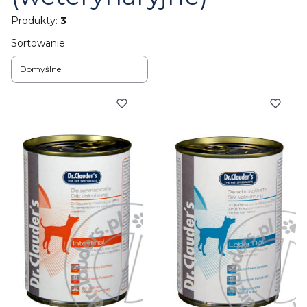
Produkty:
3
Lista produktów
Sortowanie:
Domyślne