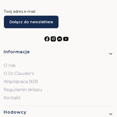
Twój adres e-mail
Dołącz do newslettera
Linki w stopce
Informacje
O nas
O Dr.Clauder's
Współpraca B2B
Regulamin sklepu
Kontakt
Hodowcy