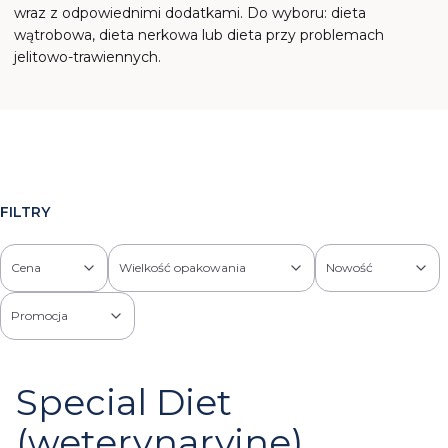
wraz z odpowiednimi dodatkami. Do wyboru: dieta
wątrobowa, dieta nerkowa lub dieta przy problemach
jelitowo-trawiennych.
FILTRY
Cena
Wielkość opakowania
Nowość
Promocja
Koniec filtrów
Special Diet
(weterynaryjne)