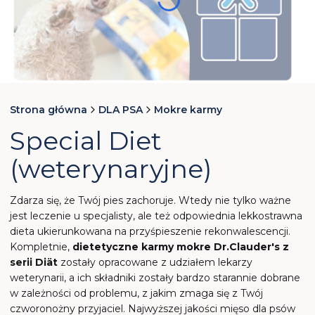
Naciśnij Enter lub spację, aby otworzyć stronę.
Naciśnij Enter lub spację, aby otworzyć stronę.
Naciśnij Enter lub spację, aby otworzyć stronę.
Naciśnij Enter lub spację, aby otworzyć stronę.
Strona główna
DLA PSA
Mokre karmy
Special Diet
(weterynaryjne)
Zdarza się, że Twój pies zachoruje. Wtedy nie tylko ważne
jest leczenie u specjalisty, ale też odpowiednia lekkostrawna
dieta ukierunkowana na przyśpieszenie rekonwalescencji.
Kompletnie,
dietetyczne karmy mokre Dr.Clauder's z
serii Diät
zostały opracowane z udziałem lekarzy
weterynarii, a ich składniki zostały bardzo starannie dobrane
w zależności od problemu, z jakim zmaga się z Twój
czworonożny przyjaciel. Najwyższej jakości mięso dla psów