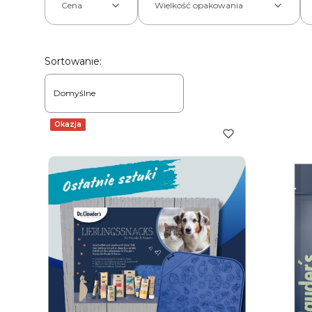
Cena
Wielkość opakowania
Koniec filtrów
Lista produktów
Sortowanie:
Domyślne
Okazja