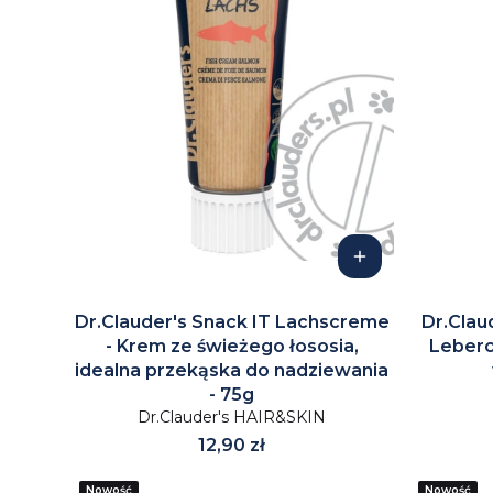
Dr.Clauder's Snack IT Lachscreme
Dr.Clau
- Krem ze świeżego łososia,
Leberc
idealna przekąska do nadziewania
- 75g
Dr.Clauder's HAIR&SKIN
Cena
12,90 zł
Nowość
Nowość