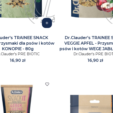
auder's TRAINEE SNACK
Dr.Clauder's TRAINEE
rzysmaki dla psów i kotów
VEGGIE APFEL - Przysm
KONOPIE - 80g
psów i kotów WEGE JABŁ
.Clauder's PRE BIOTIC
Dr.Clauder's PRE BIO
Cena
Cena
16,90 zł
16,90 zł