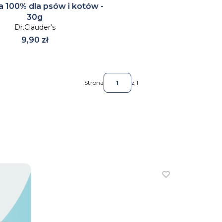
a 100% dla psów i kotów -
30g
Dr.Clauder's
Cena
9,90 zł
Strona
z 1