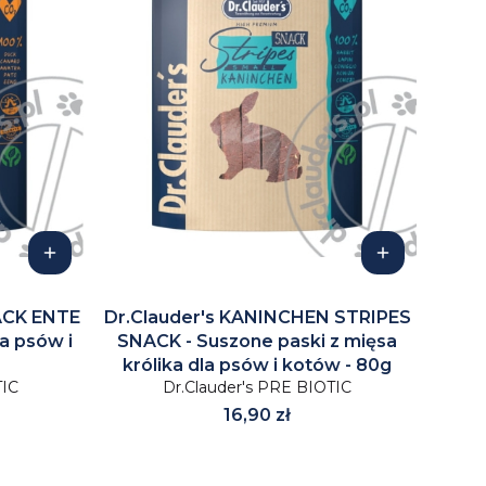
ACK ENTE
Dr.Clauder's KANINCHEN STRIPES
la psów i
SNACK - Suszone paski z mięsa
królika dla psów i kotów - 80g
TIC
Dr.Clauder's PRE BIOTIC
Cena
16,90 zł