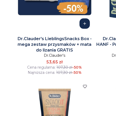
Dr.Clauder's LieblingsSnacks Box -
Dr.Cl
mega zestaw przysmaków + mata
HANF - P
do lizania GRATIS
Dr.Clauder's
Dr
53,65 zł
Cena regularna:
107,30 zł
-50%
Najniższa cena:
107,30 zł
-50%