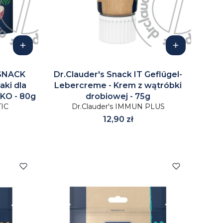
 SNACK
Dr.Clauder's Snack IT Geflügel-
aki dla
Lebercreme - Krem z wątróbki
KO - 80g
drobiowej - 75g
TIC
Dr.Clauder's IMMUN PLUS
Cena
12,90 zł