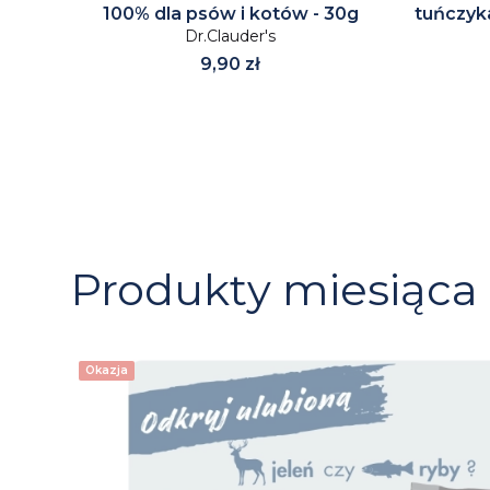
100% dla psów i kotów - 30g
tuńczyk
Dr.Clauder's
Cena
9,90 zł
Produkty miesiąca
Okazja