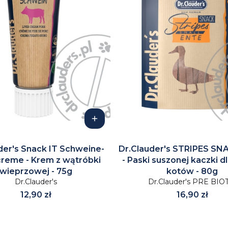
der's Snack IT Schweine-
Dr.Clauder's STRIPES SN
reme - Krem z wątróbki
- Paski suszonej kaczki d
wieprzowej - 75g
kotów - 80g
Dr.Clauder's
Dr.Clauder's PRE BIO
Cena
Cena
12,90 zł
16,90 zł