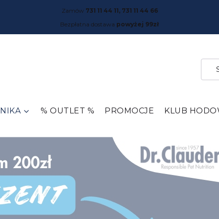
Zamów
731 11 44 11, 731 11 44 66
Bezpłatna dostawa
powyżej 99zł
NIKA
% OUTLET %
PROMOCJE
KLUB HOD