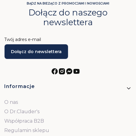
BĄDŹ NA BIEŻĄCO Z PROMOCJAMI I NOWOŚCIAMI
Dołącz do naszego
newslettera
Twój adres e-mail
Dołącz do newslettera
Linki w stopce
Informacje
O nas
O Dr.Clauder's
Współpraca B2B
Regulamin sklepu