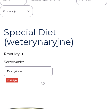
Promocja
Koniec filtrów
Special Diet
(weterynaryjne)
Produkty:
1
Lista produktów
Sortowanie:
Domyślne
Okazja