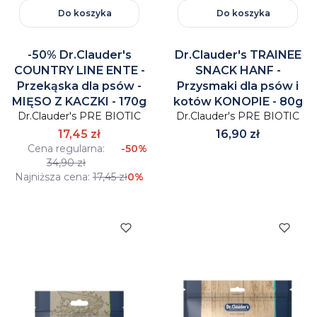
Do koszyka
Do koszyka
-50% Dr.Clauder's
Dr.Clauder's TRAINEE
COUNTRY LINE ENTE -
SNACK HANF -
Przekąska dla psów -
Przysmaki dla psów i
MIĘSO Z KACZKI - 170g
kotów KONOPIE - 80g
Dr.Clauder's PRE BIOTIC
Dr.Clauder's PRE BIOTIC
Cena
17,45 zł
16,90 zł
Cena regularna:
-50%
34,90 zł
Najniższa cena:
17,45 zł
0%