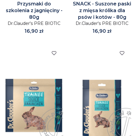
Przysmaki do
SNACK - Suszone paski
szkolenia z jagnięciny -
z mięsa królika dla
80g
psów i kotów - 80g
Dr.Clauder's PRE BIOTIC
Dr.Clauder's PRE BIOTIC
Cena
Cena
16,90 zł
16,90 zł