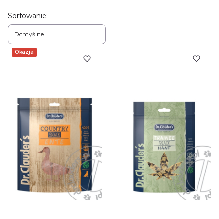
Lista produktów
Sortowanie:
Domyślne
Okazja