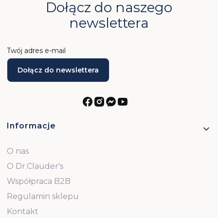
Dołącz do naszego
newslettera
Twój adres e-mail
Dołącz do newslettera
Linki w stopce
Informacje
O nas
O Dr.Clauder's
Współpraca B2B
Regulamin sklepu
Kontakt