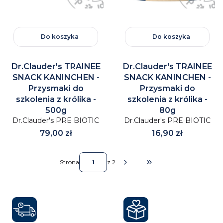
Do koszyka
Do koszyka
Dr.Clauder's TRAINEE
Dr.Clauder's TRAINEE
SNACK KANINCHEN -
SNACK KANINCHEN -
Przysmaki do
Przysmaki do
szkolenia z królika -
szkolenia z królika -
500g
80g
Dr.Clauder's PRE BIOTIC
Dr.Clauder's PRE BIOTIC
Cena
Cena
79,00 zł
16,90 zł
Strona
z 2
Przejdź do ostatniej stro