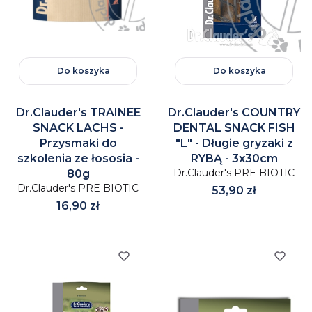
Do koszyka
Do koszyka
Dr.Clauder's TRAINEE
Dr.Clauder's COUNTRY
SNACK LACHS -
DENTAL SNACK FISH
Przysmaki do
"L" - Długie gryzaki z
szkolenia ze łososia -
RYBĄ - 3x30cm
Dr.Clauder's PRE BIOTIC
80g
Dr.Clauder's PRE BIOTIC
Cena
53,90 zł
Cena
16,90 zł