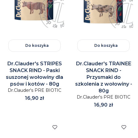
Do koszyka
Do koszyka
Dr.Clauder's STRIPES
Dr.Clauder's TRAINEE
SNACK RIND - Paski
SNACK RIND -
suszonej wołowiny dla
Przysmaki do
psów i kotów - 80g
szkolenia z wołowiny -
Dr.Clauder's PRE BIOTIC
80g
Dr.Clauder's PRE BIOTIC
Cena
16,90 zł
Cena
16,90 zł