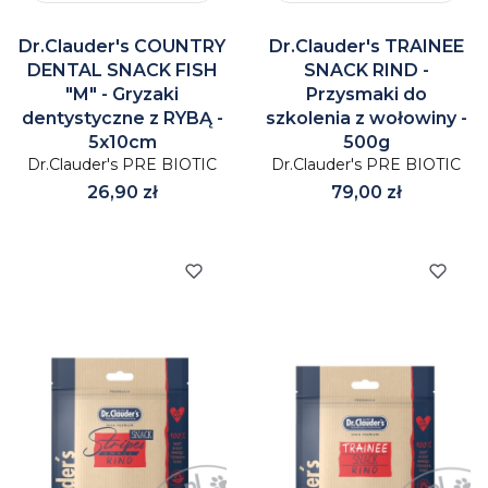
Dr.Clauder's COUNTRY
Dr.Clauder's TRAINEE
DENTAL SNACK FISH
SNACK RIND -
"M" - Gryzaki
Przysmaki do
dentystyczne z RYBĄ -
szkolenia z wołowiny -
5x10cm
500g
Dr.Clauder's PRE BIOTIC
Dr.Clauder's PRE BIOTIC
Cena
Cena
26,90 zł
79,00 zł