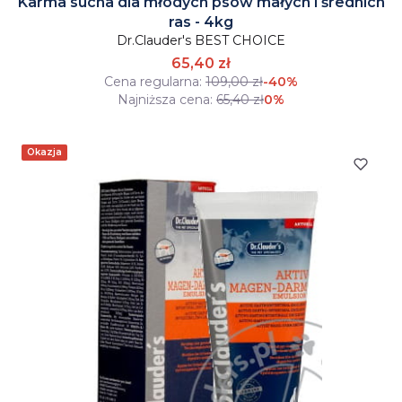
Karma sucha dla młodych psów małych i średnich
ras - 4kg
Dr.Clauder's BEST CHOICE
65,40 zł
Cena regularna:
109,00 zł
-40%
Najniższa cena:
65,40 zł
0%
Okazja