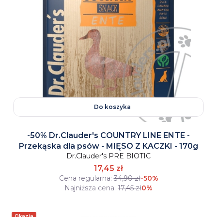
Do koszyka
-50% Dr.Clauder's COUNTRY LINE ENTE -
Przekąska dla psów - MIĘSO Z KACZKI - 170g
Dr.Clauder's PRE BIOTIC
17,45 zł
Cena regularna:
34,90 zł
-50%
Najniższa cena:
17,45 zł
0%
Okazja