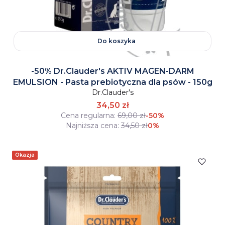
Do koszyka
-50% Dr.Clauder's AKTIV MAGEN-DARM
EMULSION - Pasta prebiotyczna dla psów - 150g
Dr.Clauder's
34,50 zł
Cena regularna:
69,00 zł
-50%
Najniższa cena:
34,50 zł
0%
Okazja