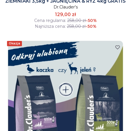
ZIEMNIAKI 3,5kg + JAGNIĘCINA & RYŻ 4kg GRATIS
Dr.Clauder's
129,00 zł
Cena regularna:
258,00 zł
-50%
Najniższa cena:
258,00 zł
-50%
Okazja