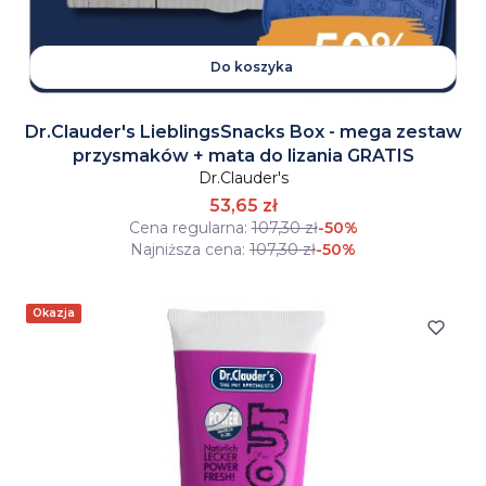
Do koszyka
Dr.Clauder's LieblingsSnacks Box - mega zestaw
przysmaków + mata do lizania GRATIS
Dr.Clauder's
53,65 zł
Cena regularna:
107,30 zł
-50%
Najniższa cena:
107,30 zł
-50%
Okazja