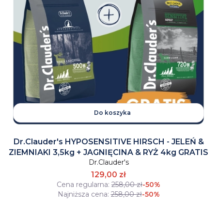
Do koszyka
Dr.Clauder's HYPOSENSITIVE HIRSCH - JELEŃ &
ZIEMNIAKI 3,5kg + JAGNIĘCINA & RYŻ 4kg GRATIS
Dr.Clauder's
129,00 zł
Cena regularna:
258,00 zł
-50%
Najniższa cena:
258,00 zł
-50%