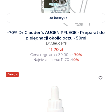
Do koszyka
-70% Dr.Clauder's AUGEN PFLEGE - Preparat do
pielęgnacji okolic oczu - 50ml
Dr.Clauder's
11,70 zł
Cena regularna:
39,00 zł
-70%
Najniższa cena:
11,70 zł
0%
Okazja