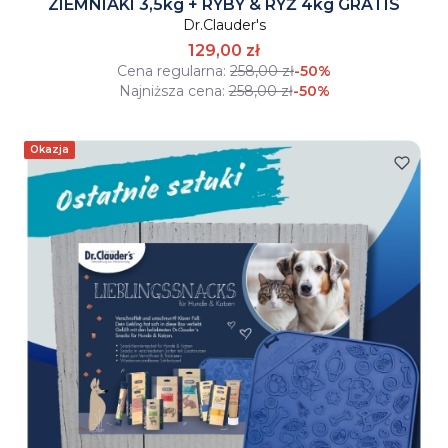
ZIEMNIAKI 3,5kg + RYBY & RYŻ 4kg GRATIS
Dr.Clauder's
129,00 zł
Cena regularna:
258,00 zł
-50%
Najniższa cena:
258,00 zł
-50%
Okazja